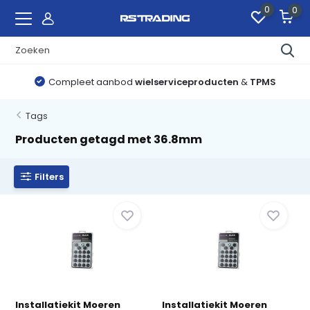
0
0
Compleet aanbod
wielserviceproducten
&
TPMS
Tags
Producten getagd met 36.8mm
Filters
Installatiekit Moeren
Installatiekit Moeren