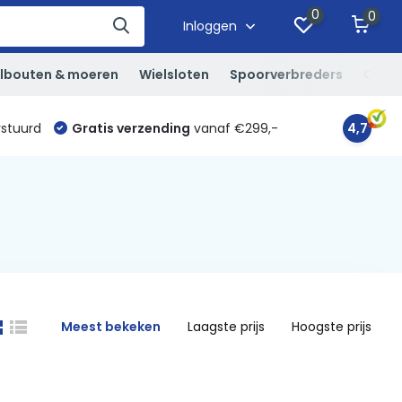
0
0
Inloggen
lbouten & moeren
Wielsloten
Spoorverbreders
Overi
rstuurd
Gratis verzending
vanaf €299,-
4,7
Meest bekeken
Laagste prijs
Hoogste prijs