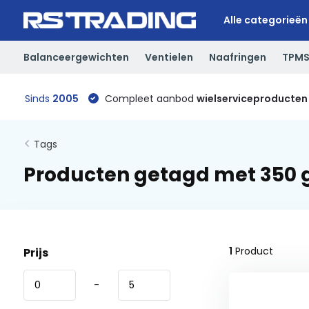
Alle categorieën
Balanceergewichten
Ventielen
Naafringen
TPM
Sinds
2005
Compleet aanbod
wielserviceproducten
Tags
Producten getagd met 350
1
Product
Prijs
-