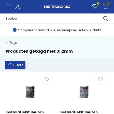
0
0
Compleet aanbod
wielserviceproducten
&
TPMS
Tags
Producten getagd met 31.2mm
Filters
Installatiekit Bouten
Installatiekit Bouten