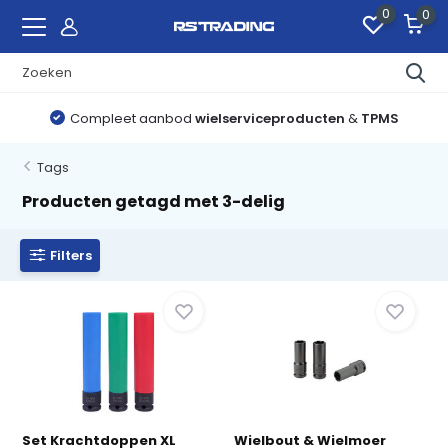
0
0
Compleet aanbod
wielserviceproducten
&
TPMS
Tags
Producten getagd met 3-delig
Filters
Set Krachtdoppen XL
Wielbout & Wielmoer