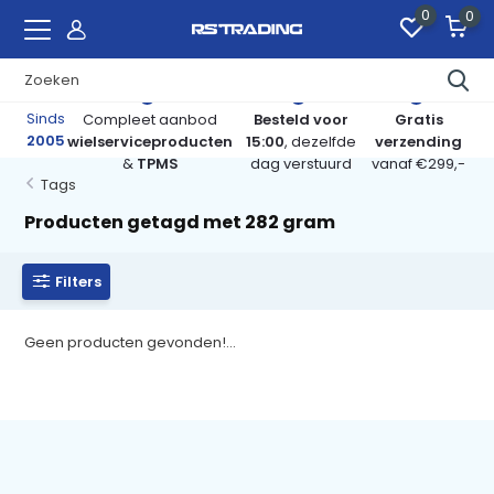
0
0
Sinds
Compleet aanbod
Besteld voor
Gratis
2005
wielserviceproducten
15:00
, dezelfde
verzending
&
TPMS
dag verstuurd
vanaf €299,-
Tags
Producten getagd met 282 gram
Filters
Geen producten gevonden!...