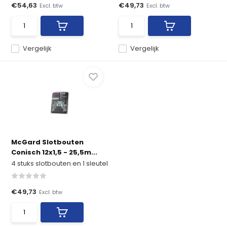
€54,63
€49,73
Excl. btw
Excl. btw
Vergelijk
Vergelijk
McGard Slotbouten
Conisch 12x1,5 - 25,5m...
4 stuks slotbouten en 1 sleutel
€49,73
Excl. btw