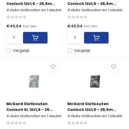
Conisch 12x1,5 - 25,5m...
Conisch 12x1,5 - 25,5m...
4 stuks slotbouten en 1 sleutel
4 stuks slotbouten en 1 sleutel
€45,54
€45,54
Excl. btw
Excl. btw
Vergelijk
Vergelijk
McGard Slotbouten
McGard Slotbouten
Conisch SL 12x1,5 - 25...
Conisch 12x1,5 - 25,5m...
4 stuks slotbouten en 1 sleutel
4 stuks slotbouten en 1 sleutel