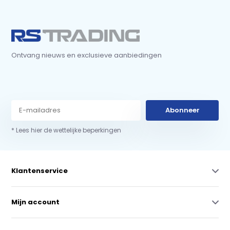
Ontvang nieuws en exclusieve aanbiedingen
Abonneer
* Lees hier de wettelijke beperkingen
Klantenservice
Mijn account