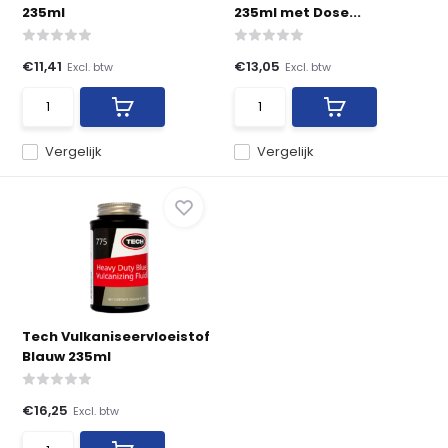
235ml
235ml met Dose...
€11,41
€13,05
Excl. btw
Excl. btw
Vergelijk
Vergelijk
Tech Vulkaniseervloeistof
Blauw 235ml
€16,25
Excl. btw