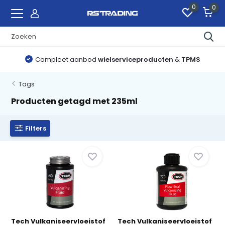
0
0
Compleet aanbod
wielserviceproducten
&
TPMS
Tags
Producten getagd met 235ml
Filters
Tech Vulkaniseervloeistof
Tech Vulkaniseervloeistof