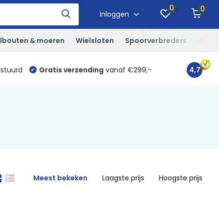
0
0
Inloggen
lbouten & moeren
Wielsloten
Spoorverbreders
Overi
rstuurd
Gratis verzending
vanaf €299,-
4,7
Meest bekeken
Laagste prijs
Hoogste prijs