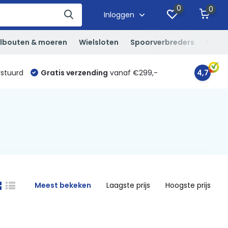
0
0
Inloggen
lbouten & moeren
Wielsloten
Spoorverbreders
Overi
rstuurd
Gratis verzending
vanaf €299,-
4,7
Meest bekeken
Laagste prijs
Hoogste prijs