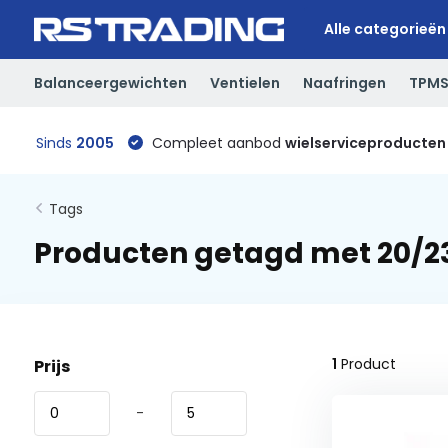
Alle categorieën
Balanceergewichten
Ventielen
Naafringen
TPM
Sinds
2005
Compleet aanbod
wielserviceproducten
Tags
Producten getagd met 20
1
Product
Prijs
-