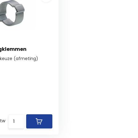
ngklemmen
 keuze (afmeting)
btw