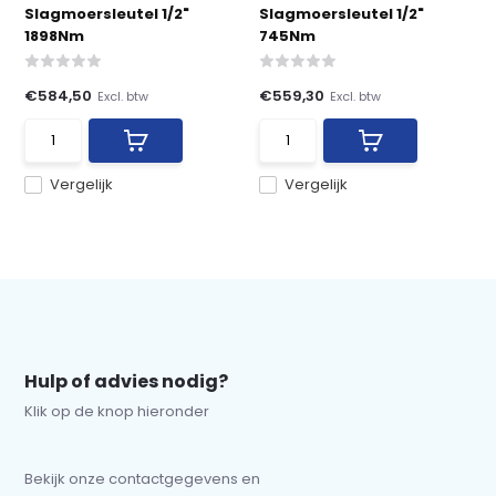
Slagmoersleutel 1/2"
Slagmoersleutel 1/2"
1898Nm
745Nm
€584,50
€559,30
Excl. btw
Excl. btw
Vergelijk
Vergelijk
Hulp of advies nodig?
Klik op de knop hieronder
Bekijk onze contactgegevens en