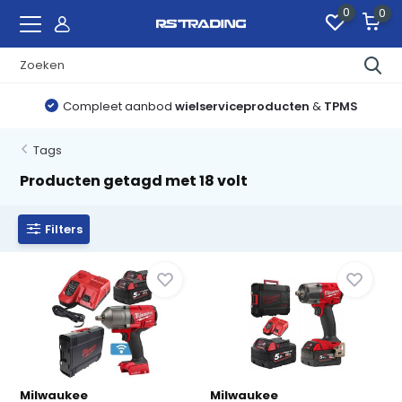
0
0
Compleet aanbod
wielserviceproducten
&
TPMS
Tags
Producten getagd met 18 volt
Filters
Milwaukee
Milwaukee