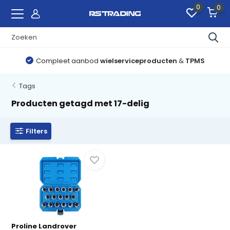
0
0
Compleet aanbod
wielserviceproducten
&
TPMS
Tags
Producten getagd met 17-delig
Filters
Proline Landrover