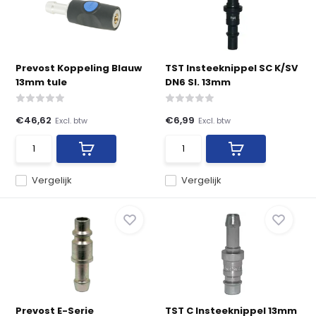
Prevost Koppeling Blauw
TST Insteeknippel SC K/SV
13mm tule
DN6 Sl. 13mm
€46,62
€6,99
Excl. btw
Excl. btw
Vergelijk
Vergelijk
Prevost E-Serie
TST C Insteeknippel 13mm