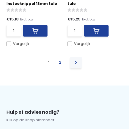
Insteeknippel 13mm tule
tule
€15,18
€15,25
Excl. btw
Excl. btw
Vergelijk
Vergelijk
1
2
Hulp of advies nodig?
Klik op de knop hieronder