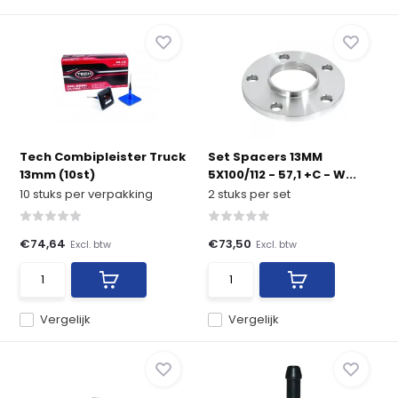
Tech Combipleister Truck
Set Spacers 13MM
13mm (10st)
5X100/112 - 57,1 +C - W...
10 stuks per verpakking
2 stuks per set
€74,64
€73,50
Excl. btw
Excl. btw
Vergelijk
Vergelijk