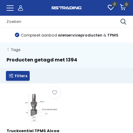
0
0
Compleet aanbod
wielserviceproducten
&
TPMS
Tags
Producten getagd met 1394
Filters
Truckventiel TPMS Alcoa