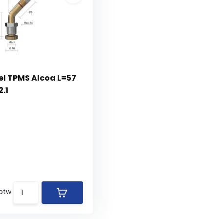
el TPMS Alcoa L=57
2.1
 btw