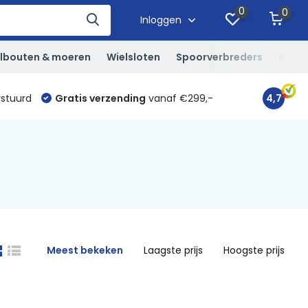
0
0
Inloggen
lbouten & moeren
Wielsloten
Spoorverbreders
Overi
rstuurd
Gratis verzending
vanaf €299,-
4,7
Meest bekeken
Laagste prijs
Hoogste prijs