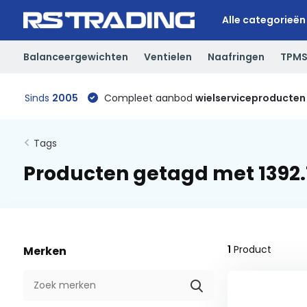
Alle categorieën
Balanceergewichten
Ventielen
Naafringen
TPM
Sinds
2005
Compleet aanbod
wielserviceproducten
Tags
Producten getagd met 1392.
1
Product
Merken