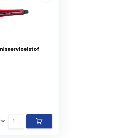
niseervloeistof
btw