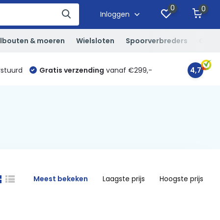
0
0
Inloggen
lbouten & moeren
Wielsloten
Spoorverbreders
Overi
rstuurd
Gratis verzending
vanaf €299,-
4,7
Meest bekeken
Laagste prijs
Hoogste prijs