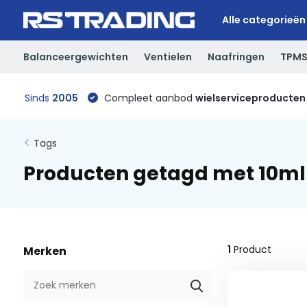
Alle categorieën
Balanceergewichten
Ventielen
Naafringen
TPM
Sinds
2005
Compleet aanbod
wielserviceproducten
Tags
Producten getagd met 10ml
1
Product
Merken