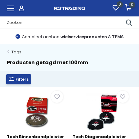
0
0
Compleet aanbod
wielserviceproducten
&
TPMS
Tags
Producten getagd met 100mm
Filters
Tech Binnenbandpleister
Tech Diagonaalpleister