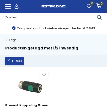
0
0
Compleet aanbod
wielserviceproducten
&
TPMS
Tags
Producten getagd met 1/2 inwendig
Filters
Prevost Koppeling Groen