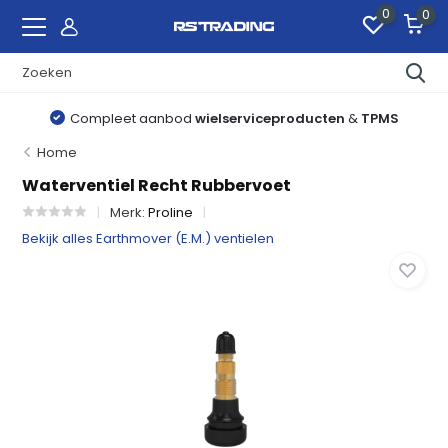
0
0
Compleet aanbod
wielserviceproducten
&
TPMS
Home
Waterventiel Recht Rubbervoet
Merk:
Proline
Bekijk alles Earthmover (E.M.) ventielen