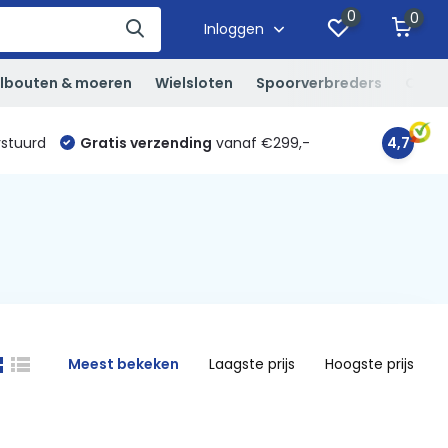
0
0
Inloggen
lbouten & moeren
Wielsloten
Spoorverbreders
Overi
rstuurd
Gratis verzending
vanaf €299,-
4,7
Meest bekeken
Laagste prijs
Hoogste prijs