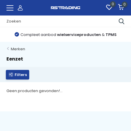
0
0
Compleet aanbod
wielserviceproducten
&
TPMS
Merken
Eenzet
Filters
Geen producten gevonden!...