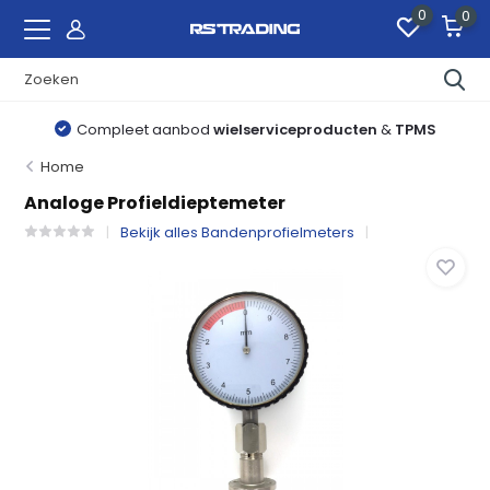
0
0
Compleet aanbod
wielserviceproducten
&
TPMS
Home
Analoge Profieldieptemeter
Bekijk alles Bandenprofielmeters