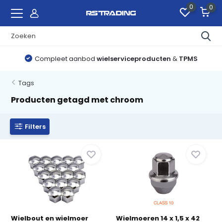
0
0
Compleet aanbod
wielserviceproducten
&
TPMS
Tags
Producten getagd met chroom
Filters
Wielbout en wielmoer
Wielmoeren 14 x 1,5 x 42