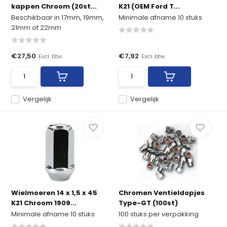
kappen Chroom (20st...
K21 (OEM Ford T...
Beschikbaar in 17mm, 19mm,
Minimale afname 10 stuks
21mm of 22mm
€27,50
€7,92
Excl. btw
Excl. btw
Vergelijk
Vergelijk
Wielmoeren 14 x 1,5 x 45
Chromen Ventieldopjes
K21 Chroom 1909...
Type-GT (100st)
Minimale afname 10 stuks
100 stuks per verpakking