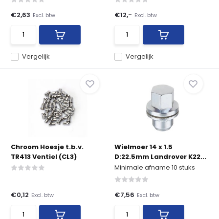
€2,63
€12,-
Excl. btw
Excl. btw
Vergelijk
Vergelijk
Chroom Hoesje t.b.v.
Wielmoer 14 x 1.5
TR413 Ventiel (CL3)
D:22.5mm Landrover K22...
Minimale afname 10 stuks
€0,12
€7,56
Excl. btw
Excl. btw