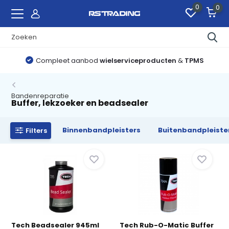
0
0
Compleet aanbod
wielserviceproducten
&
TPMS
Bandenreparatie
Buffer, lekzoeker en beadsealer
Binnenbandpleisters
Buitenbandpleiste
Filters
Tech Beadsealer 945ml
Tech Rub-O-Matic Buffer